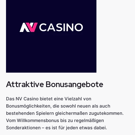
Attraktive Bonusangebote
Das NV Casino bietet eine Vielzahl von
Bonusmöglichkeiten, die sowohl neuen als auch
bestehenden Spielern gleichermaßen zugutekommen.
Vom Willkommensbonus bis zu regelmäßigen
Sonderaktionen – es ist für jeden etwas dabei.