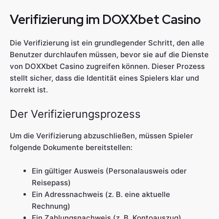
Verifizierung im DOXXbet Casino
Die Verifizierung ist ein grundlegender Schritt, den alle
Benutzer durchlaufen müssen, bevor sie auf die Dienste
von DOXXbet Casino zugreifen können. Dieser Prozess
stellt sicher, dass die Identität eines Spielers klar und
korrekt ist.
Der Verifizierungsprozess
Um die Verifizierung abzuschließen, müssen Spieler
folgende Dokumente bereitstellen:
Ein gültiger Ausweis (Personalausweis oder
Reisepass)
Ein Adressnachweis (z. B. eine aktuelle
Rechnung)
Ein Zahlungsnachweis (z. B. Kontoauszug)