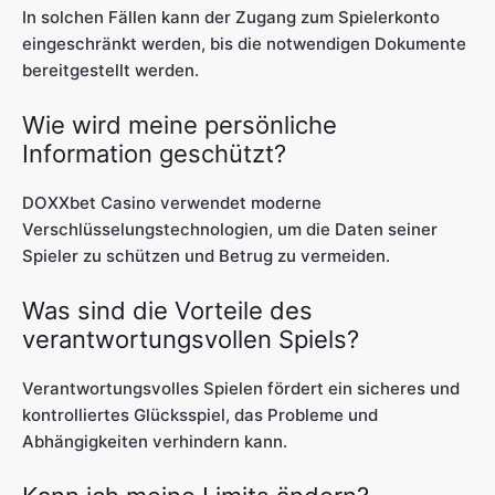
In solchen Fällen kann der Zugang zum Spielerkonto
eingeschränkt werden, bis die notwendigen Dokumente
bereitgestellt werden.
Wie wird meine persönliche
Information geschützt?
DOXXbet Casino verwendet moderne
Verschlüsselungstechnologien, um die Daten seiner
Spieler zu schützen und Betrug zu vermeiden.
Was sind die Vorteile des
verantwortungsvollen Spiels?
Verantwortungsvolles Spielen fördert ein sicheres und
kontrolliertes Glücksspiel, das Probleme und
Abhängigkeiten verhindern kann.