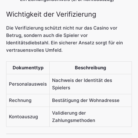
Wichtigkeit der Verifizierung
Die Verifizierung schützt nicht nur das Casino vor
Betrug, sondern auch die Spieler vor
Identitätsdiebstahl. Ein sicherer Ansatz sorgt für ein
vertrauensvolles Umfeld.
Dokumenttyp
Beschreibung
Nachweis der Identität des
Personalausweis
Spielers
Rechnung
Bestätigung der Wohnadresse
Validierung der
Kontoauszug
Zahlungsmethoden