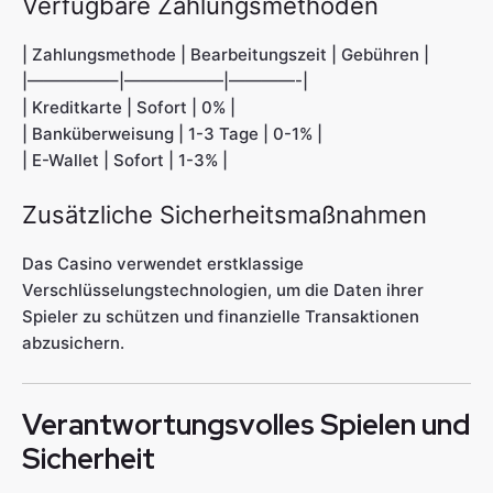
Verfügbare Zahlungsmethoden
| Zahlungsmethode | Bearbeitungszeit | Gebühren |
|—————–|——————|————-|
| Kreditkarte | Sofort | 0% |
| Banküberweisung | 1-3 Tage | 0-1% |
| E-Wallet | Sofort | 1-3% |
Zusätzliche Sicherheitsmaßnahmen
Das Casino verwendet erstklassige
Verschlüsselungstechnologien, um die Daten ihrer
Spieler zu schützen und finanzielle Transaktionen
abzusichern.
Verantwortungsvolles Spielen und
Sicherheit