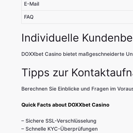
E-Mail
FAQ
Individuelle Kundenb
DOXXbet Casino bietet maßgeschneiderte Unte
Tipps zur Kontaktauf
Berechnen Sie Einblicke und Fragen im Voraus
Quick Facts about DOXXbet Casino
– Sichere SSL-Verschlüsselung
– Schnelle KYC-Überprüfungen