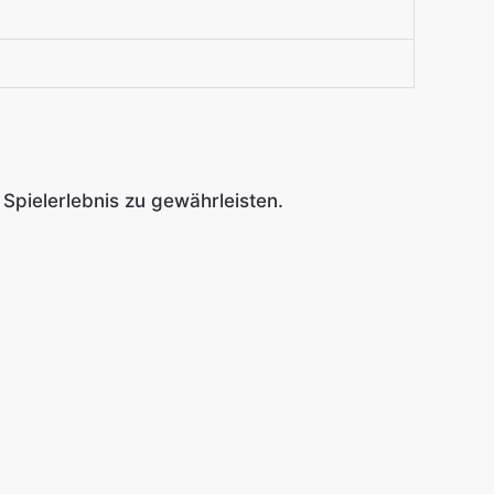
pielerlebnis zu gewährleisten.