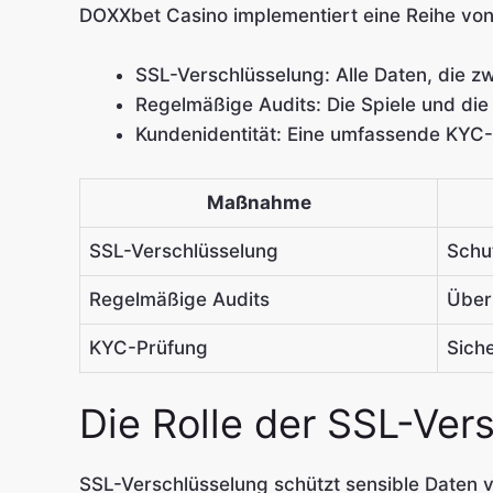
DOXXbet Casino implementiert eine Reihe vo
SSL-Verschlüsselung: Alle Daten, die z
Regelmäßige Audits: Die Spiele und die
Kundenidentität: Eine umfassende KYC
Maßnahme
SSL-Verschlüsselung
Schu
Regelmäßige Audits
Über
KYC-Prüfung
Siche
Die Rolle der SSL-Ver
SSL-Verschlüsselung schützt sensible Daten v