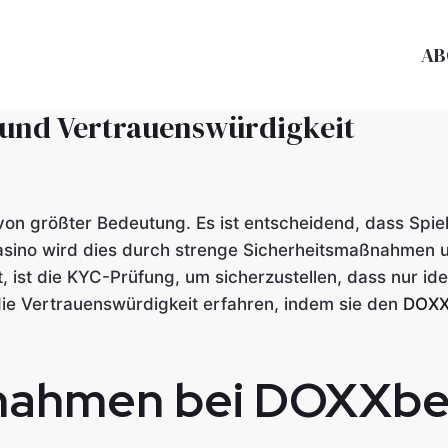
AB
 und Vertrauenswürdigkeit
 von größter Bedeutung. Es ist entscheidend, dass Spie
Casino wird dies durch strenge Sicherheitsmaßnahmen u
t, ist die KYC-Prüfung, um sicherzustellen, dass nur iden
die Vertrauenswürdigkeit erfahren, indem sie den
DOXX
nahmen bei DOXXbe