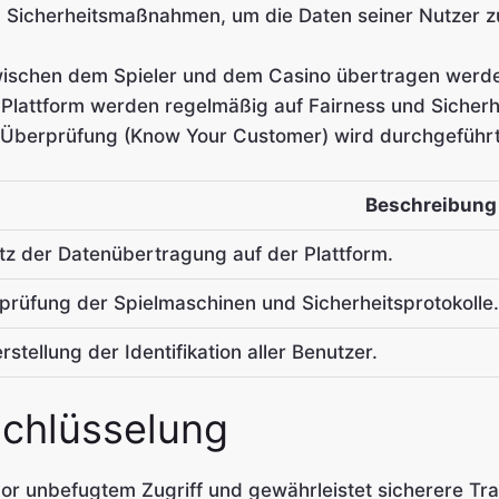
n Sicherheitsmaßnahmen, um die Daten seiner Nutzer 
wischen dem Spieler und dem Casino übertragen werden
 Plattform werden regelmäßig auf Fairness und Sicherhe
-Überprüfung (Know Your Customer) wird durchgeführt
Beschreibung
tz der Datenübertragung auf der Plattform.
prüfung der Spielmaschinen und Sicherheitsprotokolle.
rstellung der Identifikation aller Benutzer.
schlüsselung
or unbefugtem Zugriff und gewährleistet sicherere Tra