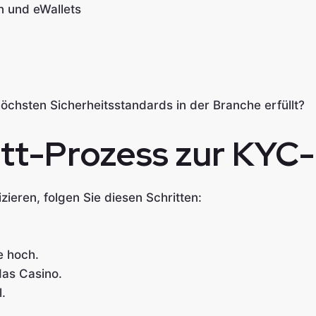
n und eWallets
chsten Sicherheitsstandards in der Branche erfüllt?
ritt-Prozess zur KY
zieren, folgen Sie diesen Schritten:
e hoch.
das Casino.
.