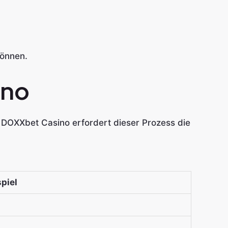
können.
ino
i DOXXbet Casino erfordert dieser Prozess die
spiel