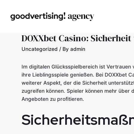
DOXXbet Casino: Sicherheit
Uncategorized
/ By
admin
Im digitalen Glücksspielbereich ist Vertrauen
ihre Lieblingsspiele genießen. Bei DOXXbet 
weiterer Aspekt, der die Sicherheit unterstütz
zugreifen können. Spieler können mehr über 
Angeboten zu profitieren.
Sicherheitsmaß