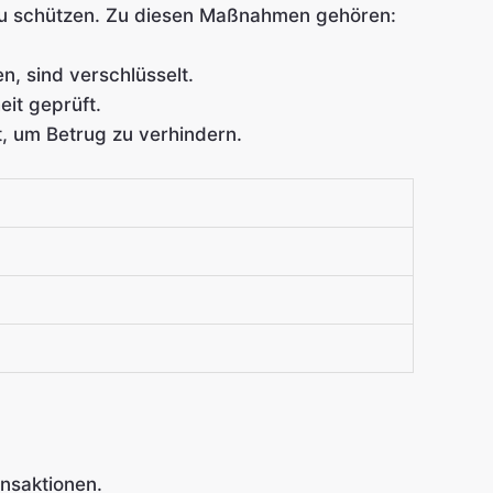
zu schützen. Zu diesen Maßnahmen gehören:
, sind verschlüsselt.
it geprüft.
, um Betrug zu verhindern.
nsaktionen.