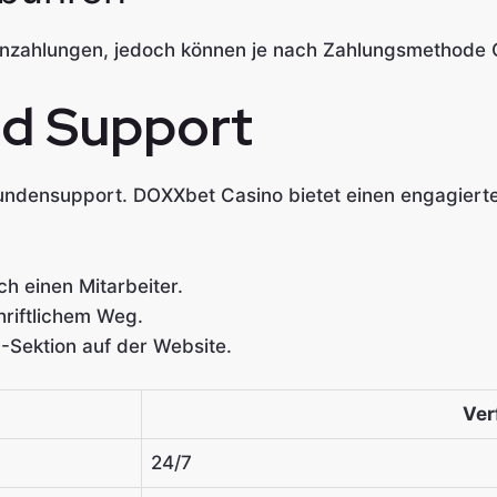
nzahlungen, jedoch können je nach Zahlungsmethode G
nd Support
 Kundensupport. DOXXbet Casino bietet einen engagier
h einen Mitarbeiter.
chriftlichem Weg.
-Sektion auf der Website.
Ver
24/7