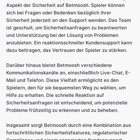
Aspekt der Sicherheit auf Betmoosh. Spieler können
sich bei Fragen oder Bedenken bezüglich ihrer
Sicherheit jederzeit an den Support wenden. Das Team
ist geschult, um Sicherheitsanfragen zu beantworten
und Unterstützung bei der Lösung von Problemen
anzubieten. Ein reaktionsschneller Kundensupport kann
dazu beitragen, das Vertrauen der Spieler zu stärken.
Darüber hinaus bietet Betmoosh verschiedene
Kommunikationskanäle an, einschließlich Live-Chat, E-
Mail und Telefon. Diese Vielfalt ermöglicht es den
Spielern, den für sie bequemsten Weg zu wählen, um
Hilfe zu erhalten. Die schnelle Reaktion auf
Sicherheitsanfragen ist entscheidend, um potenzielle
Probleme frühzeitig zu erkennen und zu beheben.
Insgesamt sorgt Betmoosh durch eine Kombination aus
fortschrittlichen Sicherheitsfeatures, regulatorischer