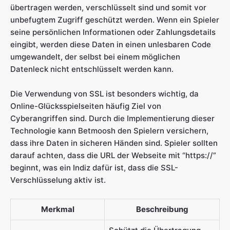
übertragen werden, verschlüsselt sind und somit vor
unbefugtem Zugriff geschützt werden. Wenn ein Spieler
seine persönlichen Informationen oder Zahlungsdetails
eingibt, werden diese Daten in einen unlesbaren Code
umgewandelt, der selbst bei einem möglichen
Datenleck nicht entschlüsselt werden kann.
Die Verwendung von SSL ist besonders wichtig, da
Online-Glücksspielseiten häufig Ziel von
Cyberangriffen sind. Durch die Implementierung dieser
Technologie kann Betmoosh den Spielern versichern,
dass ihre Daten in sicheren Händen sind. Spieler sollten
darauf achten, dass die URL der Webseite mit “https://”
beginnt, was ein Indiz dafür ist, dass die SSL-
Verschlüsselung aktiv ist.
Merkmal
Beschreibung