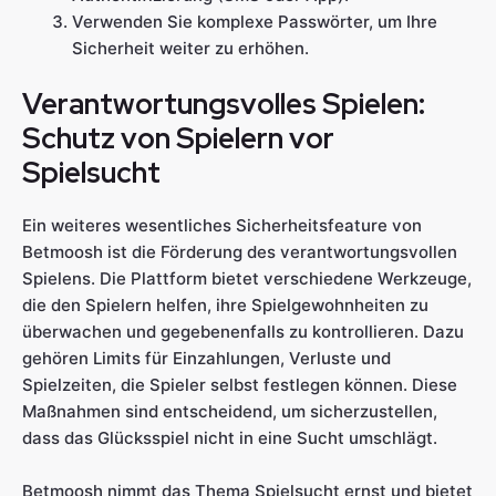
Verwenden Sie komplexe Passwörter, um Ihre
Sicherheit weiter zu erhöhen.
Verantwortungsvolles Spielen:
Schutz von Spielern vor
Spielsucht
Ein weiteres wesentliches Sicherheitsfeature von
Betmoosh ist die Förderung des verantwortungsvollen
Spielens. Die Plattform bietet verschiedene Werkzeuge,
die den Spielern helfen, ihre Spielgewohnheiten zu
überwachen und gegebenenfalls zu kontrollieren. Dazu
gehören Limits für Einzahlungen, Verluste und
Spielzeiten, die Spieler selbst festlegen können. Diese
Maßnahmen sind entscheidend, um sicherzustellen,
dass das Glücksspiel nicht in eine Sucht umschlägt.
Betmoosh nimmt das Thema Spielsucht ernst und bietet