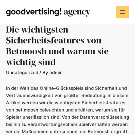
Die wichtigsten
Sicherheitsfeatures von
Betmoosh und warum sie
wichtig sind
Uncategorized
/ By
admin
In der Welt des Online-Glücksspiels sind Sicherheit und
Vertrauenswürdigkeit von größter Bedeutung. In diesem
Artikel werden wir die wichtigsten Sicherheitsfeatures
von
bet moosh
beleuchten und erklären, warum sie für
Spieler unerlässlich sind. Von der Datenverschlüsselung
bis hin zu verantwortungsvollem Spielverhalten werden
wir die Maßnahmen untersuchen, die Betmoosh ergreift,