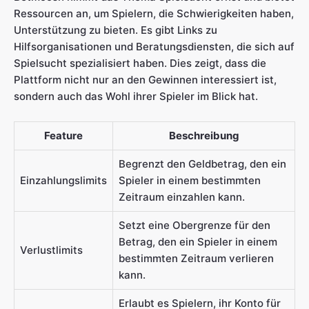
Ressourcen an, um Spielern, die Schwierigkeiten haben,
Unterstützung zu bieten. Es gibt Links zu
Hilfsorganisationen und Beratungsdiensten, die sich auf
Spielsucht spezialisiert haben. Dies zeigt, dass die
Plattform nicht nur an den Gewinnen interessiert ist,
sondern auch das Wohl ihrer Spieler im Blick hat.
Feature
Beschreibung
Begrenzt den Geldbetrag, den ein
Einzahlungslimits
Spieler in einem bestimmten
Zeitraum einzahlen kann.
Setzt eine Obergrenze für den
Betrag, den ein Spieler in einem
Verlustlimits
bestimmten Zeitraum verlieren
kann.
Erlaubt es Spielern, ihr Konto für