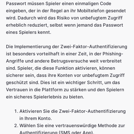
Passwort müssen Spieler einen einmaligen Code
eingeben, der in der Regel an ihr Mobiltelefon gesendet
wird. Dadurch wird das Risiko von unbefugtem Zugriff
erheblich reduziert, selbst wenn jemand das Passwort
eines Spielers kennt.
Die Implementierung der Zwei-Faktor-Authentifizierung
ist besonders vorteilhaft in einer Zeit, in der Phishing-
Angriffe und andere Betrugsversuche weit verbreitet
sind. Spieler, die diese Funktion aktivieren, können
sicherer sein, dass ihre Konten vor unbefugtem Zugriff
geschützt sind. Dies ist ein wichtiger Schritt, um das
Vertrauen in die Plattform zu stärken und den Spielern
ein sicheres Spielerlebnis zu bieten.
Aktivieren Sie die Zwei-Faktor-Authentifizierung
in Ihrem Konto.
Wählen Sie eine vertrauenswürdige Methode zur
Authentifizierung (SMS oder App).