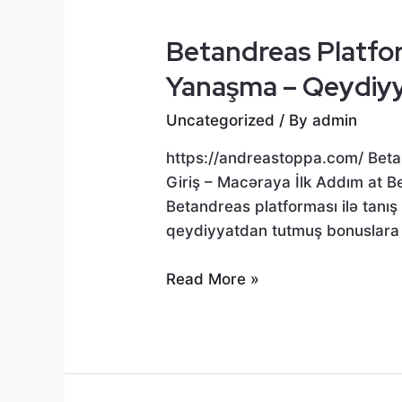
Betandreas Platfor
Yanaşma – Qeydiyya
Uncategorized
/ By
admin
https://andreastoppa.com/ Beta
Giriş – Macəraya İlk Addım at B
Betandreas platforması ilə tanış
qeydiyyatdan tutmuş bonuslara
Read More »