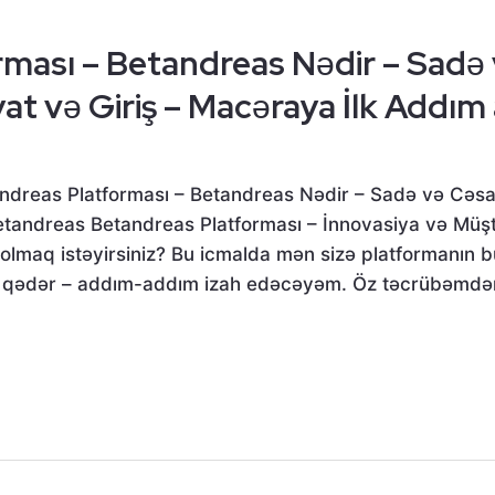
ması – Betandreas Nədir – Sadə 
t və Giriş – Macəraya İlk Addım
ndreas Platforması – Betandreas Nədir – Sadə və Cəsa
etandreas Betandreas Platforması – İnnovasiya və Müşt
 olmaq istəyirsiniz? Bu icmalda mən sizə platformanın b
 qədər – addım-addım izah edəcəyəm. Öz təcrübəmdə