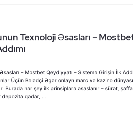
un Texnoloji Əsasları – Mostbet
 Addımı
Əsasları – Mostbet Qeydiyyatı – Sistemə Girişin İlk Ad
yanlar Üçün Bələdçi Əgər onlayn mərc və kazino dünyası
 Burada hər şey ilk prinsiplərə əsaslanır – sürət, şəffafl
k depozitə qədər, …