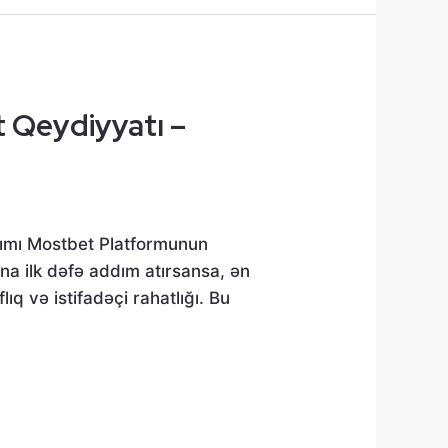
 Qeydiyyatı –
dımı Mostbet Platformunun
na ilk dəfə addım atırsansa, ən
ıq və istifadəçi rahatlığı. Bu