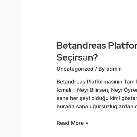
Betandreas Platfor
Seçirsən?
Uncategorized
/ By
admin
Betandreas Platformasının Tam 
İcmalı – Nəyi Bilirsən, Nəyi Öyr
sənə hər şeyi olduğu kimi göstə
burada sənə uğursuzluqlardan 
Read More »