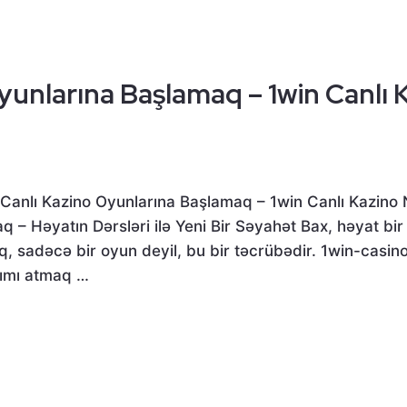
yunlarına Başlamaq – 1win Canlı 
 Canlı Kazino Oyunlarına Başlamaq – 1win Canlı Kazino 
 – Həyatın Dərsləri ilə Yeni Bir Səyahət Bax, həyat bir 
q, sadəcə bir oyun deyil, bu bir təcrübədir. 1win-casin
dımı atmaq …