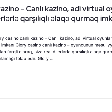
azino – Canlı kazino, adi virtual 
lerlərlə qarşılıqlı əlaqə qurmaq im
ry casino canlı kazino – Canlı kazino, adi virtual oyunlar
aq imkanı Glory casino canlı kazino – oyunçunun məsuliy
an fərqli olaraq, sizə real dilerlərlə qarşılıqlı əlaqə qu
nlamağı tələb edir. Glory …