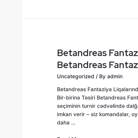
Betandreas Fantaziy
Betandreas Fantaziy
Uncategorized
/ By
admin
Betandreas Fantaziya Liqalarında
Bir-birinə Təsiri Betandreas Fan
seçiminin turnir cədvəlində dalğ
imkan verir – siz komandalar, oy
daha …