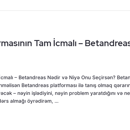
masının Tam İcmalı – Betandrea
İcmalı – Betandreas Nədir və Niyə Onu Seçirsən? Beta
ənməlisən Betandreas platforması ilə tanış olmaq qərarı
rəcək – nəyin işlədiyini, nəyin problem yaratdığını və
dərs almağı öyrədirəm, …