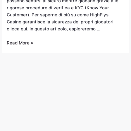
possono sentirsi al sicuro mentre giocano grazie alle
rigorose procedure di verifica e KYC (Know Your
Customer). Per saperne di più su come HighFlys
Casino garantisce la sicurezza dei propri giocatori,
clicca qui. In questo articolo, esploreremo …
Read More »