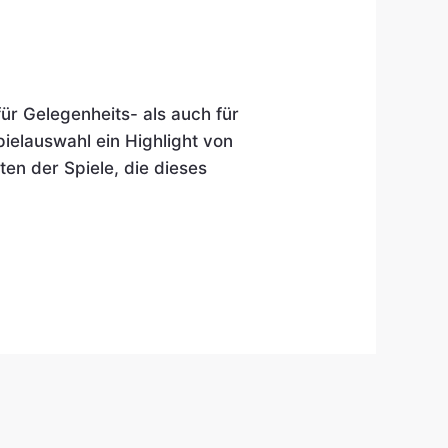
ür Gelegenheits- als auch für
Spielauswahl ein Highlight von
en der Spiele, die dieses