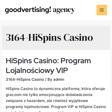
3164-HiSpins Casino
HiSpins Casino: Program
Lojalnościowy VIP
3164-HiSpins Casino
/ By
admin
HiSpins Casino to dynamiczna platforma, która oferuje
graczom nie tylko emocjonujące doświadczenia
związane z hazardem, ale również wyjątkowe
programy lojalnościowe. Program VIP w HiSpins Casino