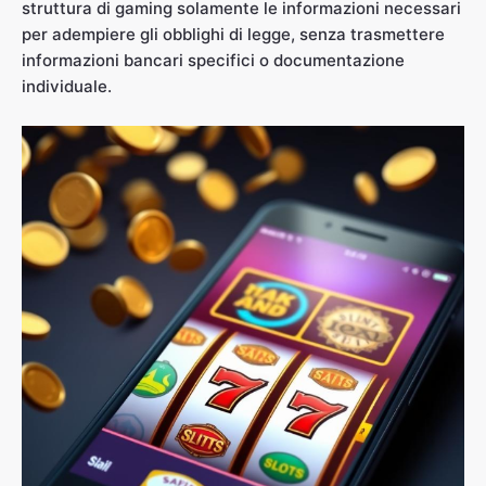
struttura di gaming solamente le informazioni necessari
per adempiere gli obblighi di legge, senza trasmettere
informazioni bancari specifici o documentazione
individuale.