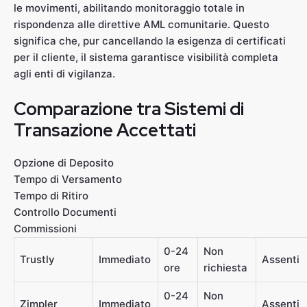
le movimenti, abilitando monitoraggio totale in
rispondenza alle direttive AML comunitarie. Questo
significa che, pur cancellando la esigenza di certificati
per il cliente, il sistema garantisce visibilità completa
agli enti di vigilanza.
Comparazione tra Sistemi di
Transazione Accettati
Opzione di Deposito
Tempo di Versamento
Tempo di Ritiro
Controllo Documenti
Commissioni
0-24
Non
Trustly
Immediato
Assenti
ore
richiesta
0-24
Non
Zimpler
Immediato
Assenti