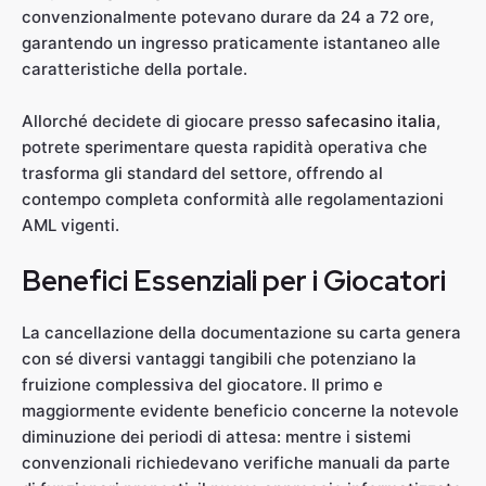
convenzionalmente potevano durare da 24 a 72 ore,
garantendo un ingresso praticamente istantaneo alle
caratteristiche della portale.
Allorché decidete di giocare presso
safecasino italia
,
potrete sperimentare questa rapidità operativa che
trasforma gli standard del settore, offrendo al
contempo completa conformità alle regolamentazioni
AML vigenti.
Benefici Essenziali per i Giocatori
La cancellazione della documentazione su carta genera
con sé diversi vantaggi tangibili che potenziano la
fruizione complessiva del giocatore. Il primo e
maggiormente evidente beneficio concerne la notevole
diminuzione dei periodi di attesa: mentre i sistemi
convenzionali richiedevano verifiche manuali da parte