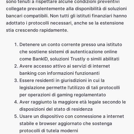
sono tenuti a rispettare alcune condizioni preventivi
collegate prevalentemente alla disponibilità di soluzioni
bancari compatibili. Non tutti gli istituti finanziari hanno
adottato i protocolli necessari, anche se la estensione
stia crescendo rapidamente.
Detenere un conto corrente presso una istituto
che sostiene sistemi di autenticazione online
come BankID, soluzioni Trustly o simili abilitati
Avere accesso attivo ai servizi di internet
banking con informazioni funzionanti
Essere residenti in giurisdizioni in cui la
legislazione permette l’utilizzo di tali protocolli
per operazioni di gaming regolamentato
Aver raggiunto la maggiore età legale secondo le
disposizioni del stato di residenza
Usare un dispositivo con connessione a internet
stabile e browser aggiornato che sostenga
protocolli di tutela moderni