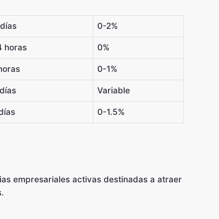
días
0-2%
4 horas
0%
horas
0-1%
días
Variable
días
0-1.5%
ias empresariales activas destinadas a atraer
.