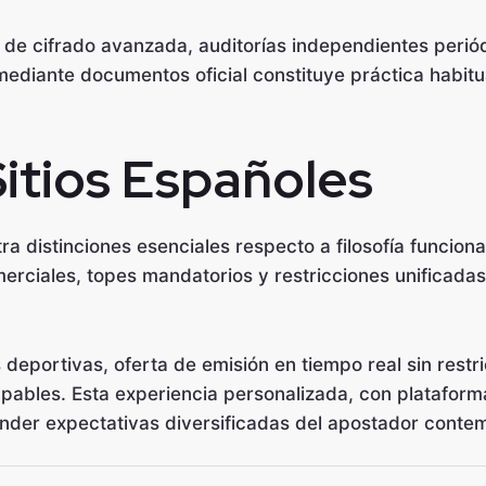
a de cifrado avanzada, auditorías independientes peri
ediante documentos oficial constituye práctica habitu
itios Españoles
distinciones esenciales respecto a filosofía funcional.
rciales, topes mandatorios y restricciones unificadas, 
 deportivas, oferta de emisión en tiempo real sin restr
pables. Esta experiencia personalizada, con plataform
ender expectativas diversificadas del apostador cont