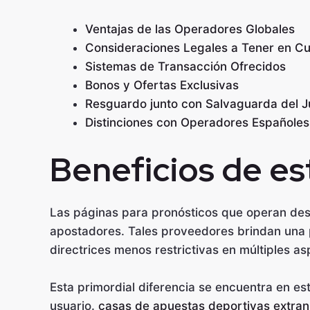
Ventajas de las Operadores Globales
Consideraciones Legales a Tener en C
Sistemas de Transacción Ofrecidos
Bonos y Ofertas Exclusivas
Resguardo junto con Salvaguarda del 
Distinciones con Operadores Españoles
Beneficios de es
Las páginas para pronósticos que operan desd
apostadores. Tales proveedores brindan una p
directrices menos restrictivas en múltiples as
Esta primordial diferencia se encuentra en est
usuario.
casas de apuestas deportivas extran