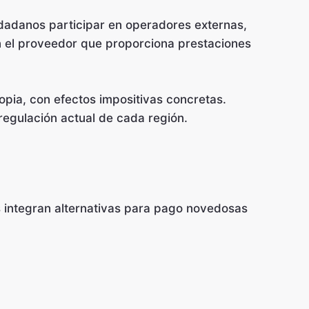
iudadanos participar en operadores externas,
 el proveedor que proporciona prestaciones
pia, con efectos impositivas concretas.
regulación actual de cada región.
es integran alternativas para pago novedosas