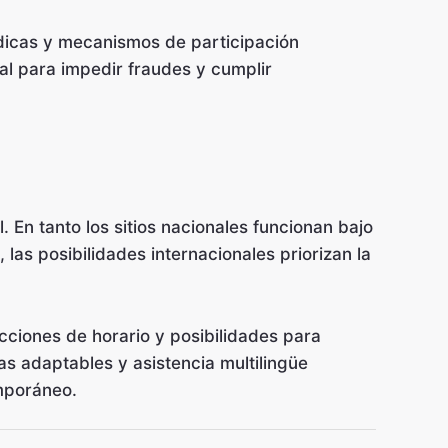
ódicas y mecanismos de participación
al para impedir fraudes y cumplir
 En tanto los sitios nacionales funcionan bajo
las posibilidades internacionales priorizan la
icciones de horario y posibilidades para
as adaptables y asistencia multilingüe
emporáneo.