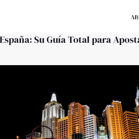
AB
 España: Su Guía Total para Apos