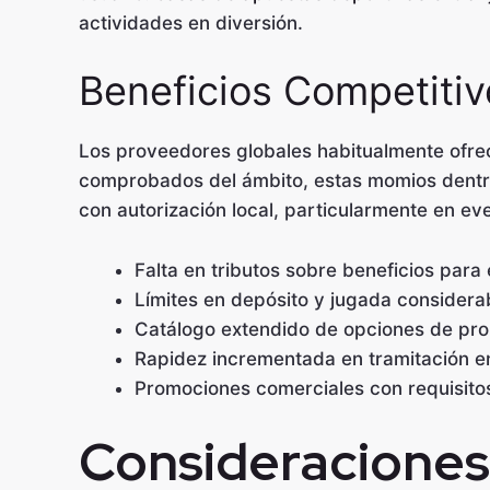
actividades en diversión.
Beneficios Competiti
Los proveedores globales habitualmente ofrec
comprobados del ámbito, estas momios dent
con autorización local, particularmente en eve
Falta en tributos sobre beneficios para 
Límites en depósito y jugada consider
Catálogo extendido de opciones de pro
Rapidez incrementada en tramitación e
Promociones comerciales con requisito
Consideraciones