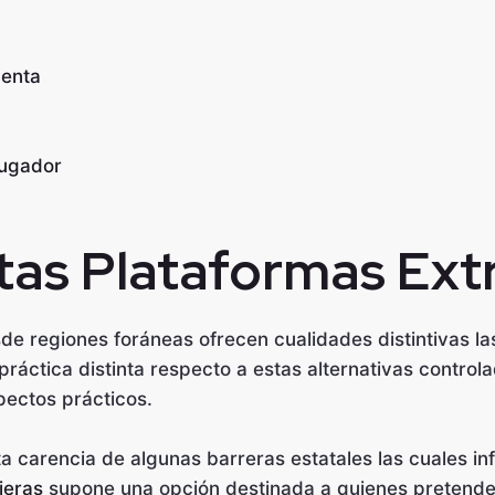
uenta
Jugador
tas Plataformas Ext
e regiones foráneas ofrecen cualidades distintivas la
ráctica distinta respecto a estas alternativas control
pectos prácticos.
a carencia de algunas barreras estatales las cuales in
jeras
supone una opción destinada a quienes pretenden