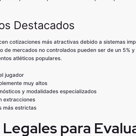
vos Destacados
en cotizaciones más atractivas debido a sistemas impo
ro de mercados no controlados pueden ser de un 5% 
ntos atléticos populares.
el jugador
ablemente muy altos
nósticos y modalidades especializados
n extracciones
s más estrictas
 Legales para Evalu