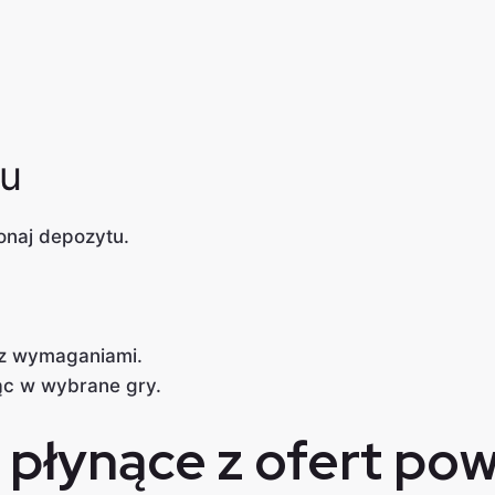
tu
konaj depozytu.
 z wymaganiami.
ąc w wybrane gry.
i płynące z ofert po