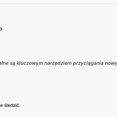
y.
alne są kluczowym narzędziem przyciągania nowy
e śledzić.