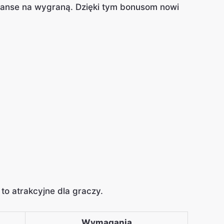
h szanse na wygraną. Dzięki tym bonusom nowi
to atrakcyjne dla graczy.
Wymagania