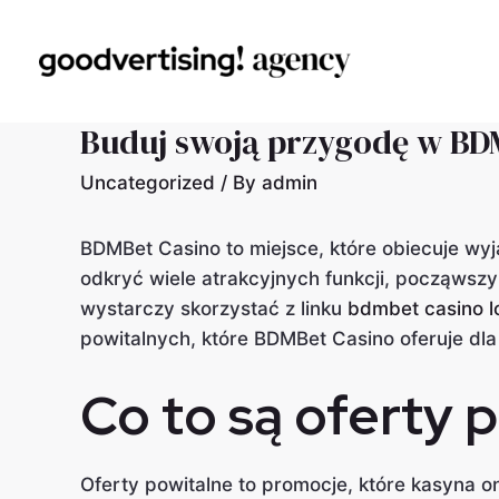
Buduj swoją przygodę w BD
Uncategorized
/ By
admin
BDMBet Casino to miejsce, które obiecuje wy
odkryć wiele atrakcyjnych funkcji, począwszy
wystarczy skorzystać z linku
bdmbet casino 
powitalnych, które BDMBet Casino oferuje dl
Co to są oferty 
Oferty powitalne to promocje, które kasyna 