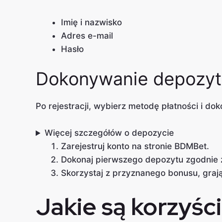
Imię i nazwisko
Adres e-mail
Hasło
Dokonywanie depozy
Po rejestracji, wybierz metodę płatności i do
Więcej szczegółów o depozycie
Zarejestruj konto na stronie BDMBet.
Dokonaj pierwszego depozytu zgodnie
Skorzystaj z przyznanego bonusu, graj
Jakie są korzyśc