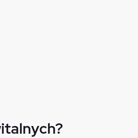
witalnych?