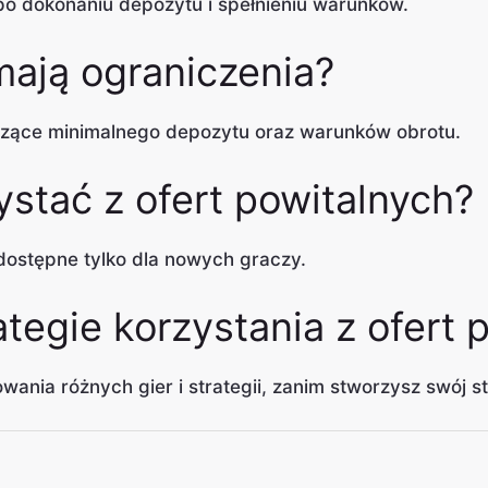
o dokonaniu depozytu i spełnieniu warunków.
mają ograniczenia?
czące minimalnego depozytu oraz warunków obrotu.
stać z ofert powitalnych?
dostępne tylko dla nowych graczy.
ategie korzystania z ofert 
nia różnych gier i strategii, zanim stworzysz swój st