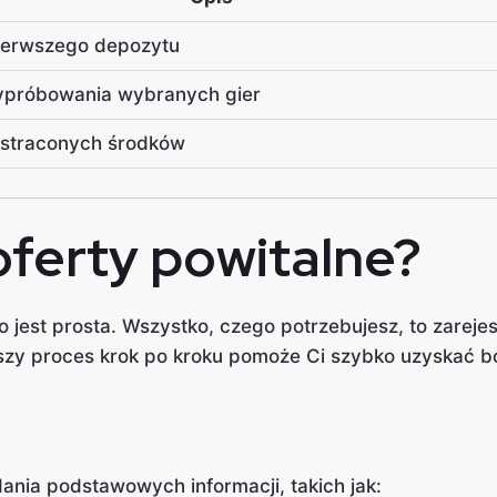
ierwszego depozytu
ypróbowania wybranych gier
 straconych środków
ferty powitalne?
 jest prosta. Wszystko, czego potrzebujesz, to zareje
iższy proces krok po kroku pomoże Ci szybko uzyskać b
ania podstawowych informacji, takich jak: