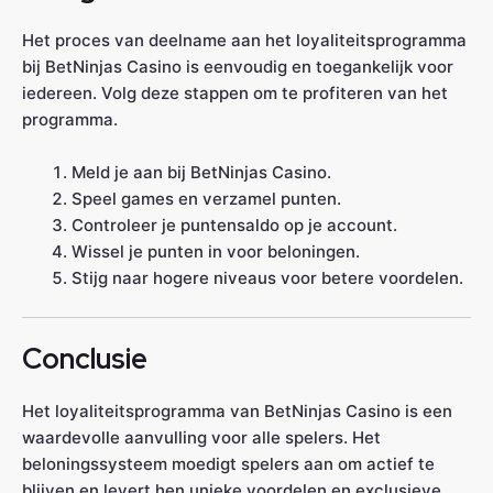
Het proces van deelname aan het loyaliteitsprogramma
bij BetNinjas Casino is eenvoudig en toegankelijk voor
iedereen. Volg deze stappen om te profiteren van het
programma.
Meld je aan bij BetNinjas Casino.
Speel games en verzamel punten.
Controleer je puntensaldo op je account.
Wissel je punten in voor beloningen.
Stijg naar hogere niveaus voor betere voordelen.
Conclusie
Het loyaliteitsprogramma van BetNinjas Casino is een
waardevolle aanvulling voor alle spelers. Het
beloningssysteem moedigt spelers aan om actief te
blijven en levert hen unieke voordelen en exclusieve