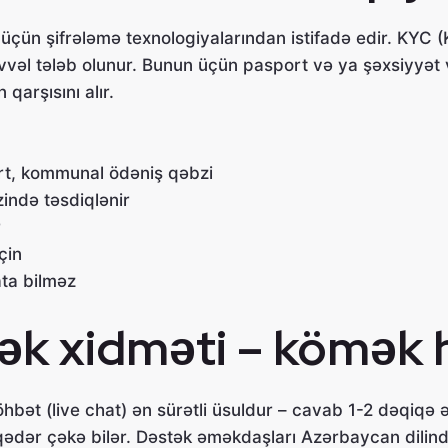
üçün şifrələmə texnologiyalarından istifadə edir. KYC 
vəl tələb olunur. Bunun üçün pasport və ya şəxsiyyət və
 qarşısını alır.
rt, kommunal ödəniş qəbzi
ində təsdiqlənir
r
çin
ata bilməz
ək xidməti – kömək 
öhbət (live chat) ən sürətli üsuldur – cavab 1-2 dəqiqə 
 qədər çəkə bilər. Dəstək əməkdaşları Azərbaycan dilind