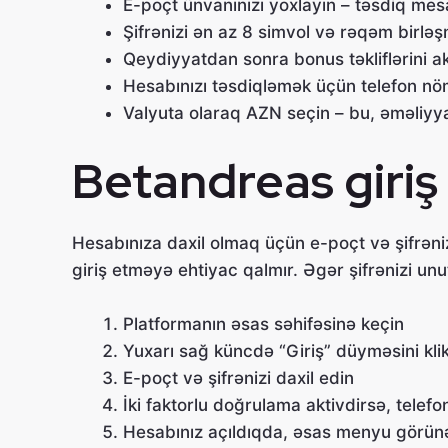
E-poçt ünvanınızı yoxlayın – təsdiq me
Şifrənizi ən az 8 simvol və rəqəm birlə
Qeydiyyatdan sonra bonus təkliflərini ak
Hesabınızı təsdiqləmək üçün telefon n
Valyuta olaraq AZN seçin – bu, əməliyyat
Betandreas giriş
Hesabınıza daxil olmaq üçün e-poçt və şifrənizi
giriş etməyə ehtiyac qalmır. Əgər şifrənizi unut
Platformanın əsas səhifəsinə keçin
Yuxarı sağ küncdə “Giriş” düyməsini klik
E-poçt və şifrənizi daxil edin
İki faktorlu doğrulama aktivdirsə, tele
Hesabınız açıldıqda, əsas menyu görün