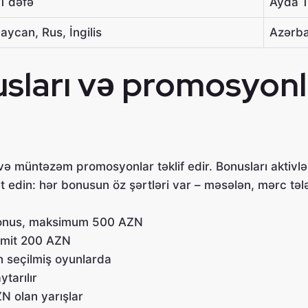
1 dəfə
Ayda 1
aycan, Rus, İngilis
Azərba
sları və promosyonl
ə müntəzəm promosyonlar təklif edir. Bonusları aktivl
 edin: hər bonusun öz şərtləri var – məsələn, mərc tələ
 bonus, maksimum 500 AZN
limit 200 AZN
n seçilmiş oyunlarda
ytarılır
N olan yarışlar