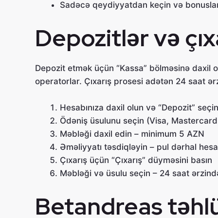
Sadəcə qeydiyyatdan keçin və bonusları 
Depozitlər və çıxa
Depozit etmək üçün “Kassa” bölməsinə daxil ol
operatorlar. Çıxarış prosesi adətən 24 saat 
Hesabınıza daxil olun və “Depozit” seçi
Ödəniş üsulunu seçin (Visa, Mastercard
Məbləği daxil edin – minimum 5 AZN
Əməliyyatı təsdiqləyin – pul dərhal hes
Çıxarış üçün “Çıxarış” düyməsini basın
Məbləği və üsulu seçin – 24 saat ərzind
Betandreas təhlü