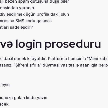
sajı bəzən spam qutusuna düşə bilər
şməsindən yaradın
tivləşdirmək üçün profilə daxil olun
ömrəsinə SMS kodu gələcək
ları sadələşdirir
 və login proseduru
 daxil etmək kifayətdir. Platforma həmçinin “Məni xatırla
sanız, “Şifrəni sıfırla” düyməsi vasitəsilə asanlıqla bərp
ləyin
fonunuza gələn kodu yazın
əcək