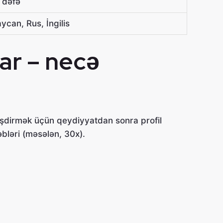
 dəfə
ycan, Rus, İngilis
ar – necə
əşdirmək üçün qeydiyyatdan sonra profil
bləri (məsələn, 30x).