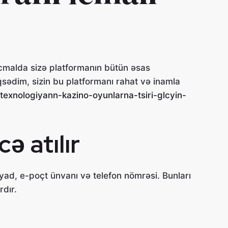
icmalda sizə platformanın bütün əsas
sədim, sizin bu platformanı rahat və inamla
s/texnologiyann-kazino-oyunlarna-tsiri-glcyin-
ə atılır
yad, e-poçt ünvanı və telefon nömrəsi. Bunları
rdır.