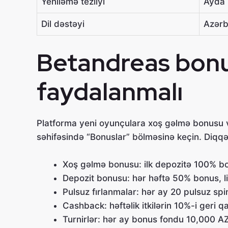
Yeniləmə tezliyi
Ayda 
Dil dəstəyi
Azərb
Betandreas bonu
faydalanmalı
Platforma yeni oyunçulara xoş gəlmə bonusu v
səhifəsində “Bonuslar” bölməsinə keçin. Diqqət
Xoş gəlmə bonusu: ilk depozitə 100%
Depozit bonusu: hər həftə 50% bonus, 
Pulsuz fırlanmalar: hər ay 20 pulsuz spi
Cashback: həftəlik itkilərin 10%-i geri qa
Turnirlər: hər ay bonus fondu 10,000 AZ