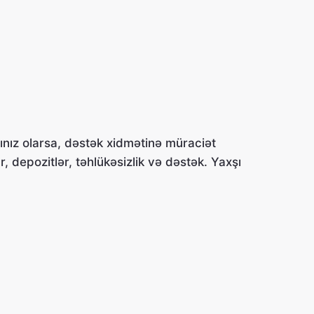
nız olarsa, dəstək xidmətinə müraciət
, depozitlər, təhlükəsizlik və dəstək. Yaxşı