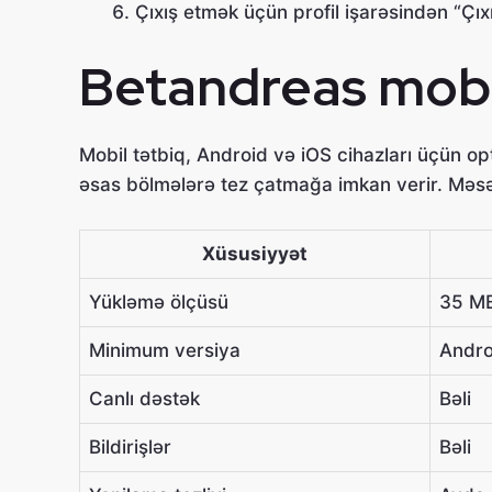
Çıxış etmək üçün profil işarəsindən “Çıx
Betandreas mobil
Mobil tətbiq, Android və iOS cihazları üçün op
əsas bölmələrə tez çatmağa imkan verir. Məsələ
Xüsusiyyət
Yükləmə ölçüsü
35 M
Minimum versiya
Andro
Canlı dəstək
Bəli
Bildirişlər
Bəli