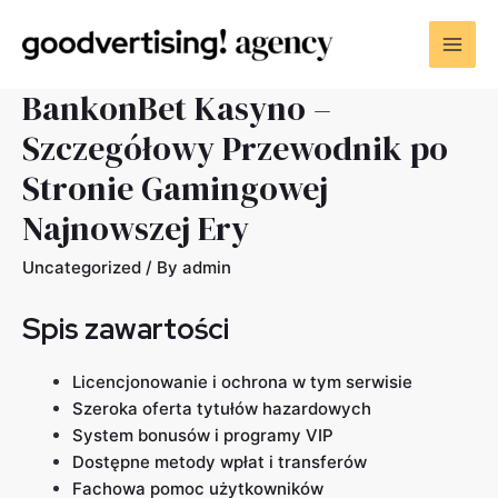
BankonBet Kasyno –
Szczegółowy Przewodnik po
Stronie Gamingowej
Najnowszej Ery
Uncategorized
/ By
admin
Spis zawartości
Licencjonowanie i ochrona w tym serwisie
Szeroka oferta tytułów hazardowych
System bonusów i programy VIP
Dostępne metody wpłat i transferów
Fachowa pomoc użytkowników