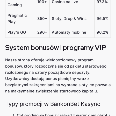
190+
Casino na live
97.3%
Gaming
Pragmatic
350+
Sloty, Drop & Wins
96.5%
Play
Play’n GO
290+
Automaty mobilne
96.2%
System bonusów i programy VIP
Nasza strona oferuje wielopoziomowy program
bonusów, który rozpoczyna się od pakietu startowego
rozłożonego na cztery początkowe depozyty.
Użytkownicy dostają bonus pieniężny wraz z
bezpłatnymi zakręceniami na wybrane sloty, co pozwala
na maksymalne zwiększenie startowego kapitału.
Typy promocji w BankonBet Kasyno
Cotygodniowe bonusy reload z warunkiem obrotu