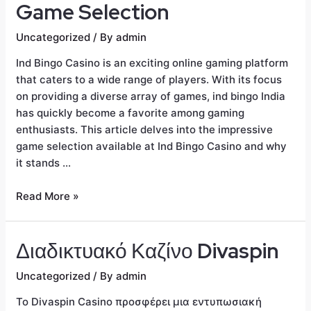
Game Selection
Uncategorized
/ By
admin
Ind Bingo Casino is an exciting online gaming platform
that caters to a wide range of players. With its focus
on providing a diverse array of games, ind bingo India
has quickly become a favorite among gaming
enthusiasts. This article delves into the impressive
game selection available at Ind Bingo Casino and why
it stands …
Read More »
Διαδικτυακό Καζίνο Divaspin
Uncategorized
/ By
admin
Το Divaspin Casino προσφέρει μια εντυπωσιακή