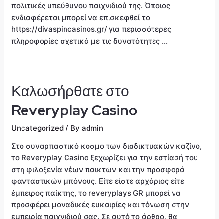
πολιτικές υπεύθυνου παιχνιδιού της. Όποιος
ενδιαφέρεται μπορεί να επισκεφθεί το
https://divaspincasinos.gr/ για περισσότερες
πληροφορίες σχετικά με τις δυνατότητες …
Καλωσήρθατε στο
Reveryplay Casino
Uncategorized
/ By
admin
Στο συναρπαστικό κόσμο των διαδικτυακών καζίνο,
το Reveryplay Casino ξεχωρίζει για την εστίασή του
στη φιλοξενία νέων παικτών και την προσφορά
φανταστικών μπόνους. Είτε είστε αρχάριος είτε
έμπειρος παίκτης, το reveryplays GR μπορεί να
προσφέρει μοναδικές ευκαιρίες και τόνωση στην
εμπειρία παιχνιδιού σας. Σε αυτό το άρθρο, θα