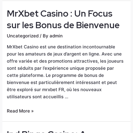
MrXbet Casino : Un Focus
sur les Bonus de Bienvenue
Uncategorized
/ By
admin
MrXbet Casino est une destination incontournable
pour les amateurs de jeux d’argent en ligne. Avec une
offre variée et des promotions attractives, les joueurs
sont séduits par l’expérience unique proposée par
cette plateforme. Le programme de bonus de
bienvenue est particulièrement intéressant et peut
être exploré sur mrxbet FR, où les nouveaux
utilisateurs sont accueillis …
Read More »