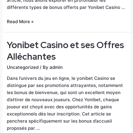
article, nous allons explorer en profondeur les
différents types de bonus offerts par Yonibet Casino …
Read More »
Yonibet Casino et ses Offres
Alléchantes
Uncategorized
/ By
admin
Dans l’univers du jeu en ligne, le yonibet Casino se
distingue par ses promotions attrayantes, notamment
les bonus de bienvenue, qui sont un excellent moyen
d’attirer de nouveaux joueurs. Chez Yonibet, chaque
joueur est choyé avec des opportunités de gains
exceptionnels dès leur inscription. Cet article se
penchera spécifiquement sur les bonus d’accueil
proposés par …