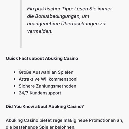
Ein praktischer Tipp: Lesen Sie immer
die Bonusbedingungen, um
unangenehme Überraschungen zu
vermeiden.
Quick Facts about Abuking Casino
Große Auswahl an Spielen
Attraktive Willkommensboni
Sichere Zahlungsmethoden
24/7 Kundensupport
Did You Know about Abuking Casino?
Abuking Casino bietet regelmäßig neue Promotionen an,
die bestehende Spieler belohnen.