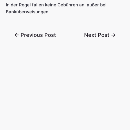
In der Regel fallen keine Gebühren an, außer bei
Banküberweisungen.
←
Previous Post
Next Post
→