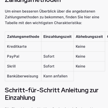
Um einen besseren Überblick über die angebotenen
Zahlungsmethoden zu bekommen, finden Sie hier eine
Tabelle mit den wichtigsten Charakteristika:
Zahlungsmethode
Einzahlungszeit
Abhebungszeit
Kreditkarte
Keine
PayPal
Sofort
Keine
Skrill
Sofort
Keine
Banküberweisung
Kann anfallen
Schritt-für-Schritt Anleitung zur
Einzahlung