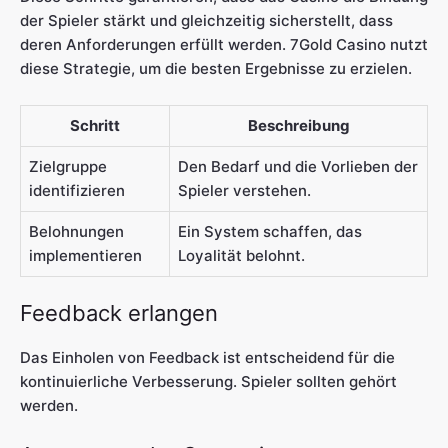
der Spieler stärkt und gleichzeitig sicherstellt, dass
deren Anforderungen erfüllt werden. 7Gold Casino nutzt
diese Strategie, um die besten Ergebnisse zu erzielen.
Schritt
Beschreibung
Zielgruppe
Den Bedarf und die Vorlieben der
identifizieren
Spieler verstehen.
Belohnungen
Ein System schaffen, das
implementieren
Loyalität belohnt.
Feedback erlangen
Das Einholen von Feedback ist entscheidend für die
kontinuierliche Verbesserung. Spieler sollten gehört
werden.