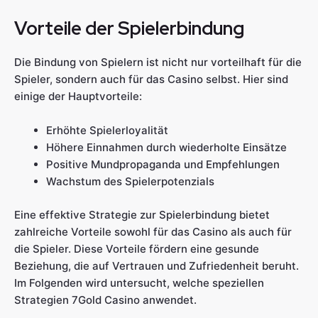
Vorteile der Spielerbindung
Die Bindung von Spielern ist nicht nur vorteilhaft für die
Spieler, sondern auch für das Casino selbst. Hier sind
einige der Hauptvorteile:
Erhöhte Spielerloyalität
Höhere Einnahmen durch wiederholte Einsätze
Positive Mundpropaganda und Empfehlungen
Wachstum des Spielerpotenzials
Eine effektive Strategie zur Spielerbindung bietet
zahlreiche Vorteile sowohl für das Casino als auch für
die Spieler. Diese Vorteile fördern eine gesunde
Beziehung, die auf Vertrauen und Zufriedenheit beruht.
Im Folgenden wird untersucht, welche speziellen
Strategien 7Gold Casino anwendet.