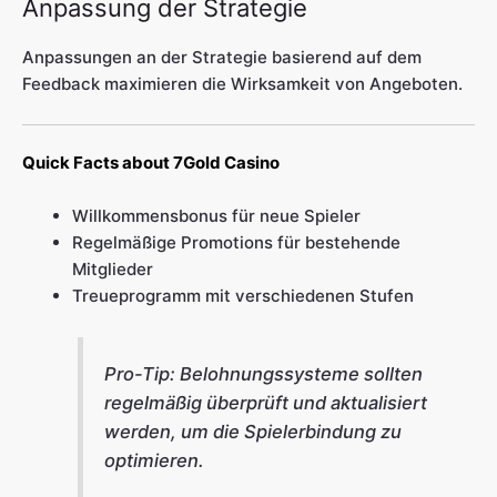
Anpassung der Strategie
Anpassungen an der Strategie basierend auf dem
Feedback maximieren die Wirksamkeit von Angeboten.
Quick Facts about 7Gold Casino
Willkommensbonus für neue Spieler
Regelmäßige Promotions für bestehende
Mitglieder
Treueprogramm mit verschiedenen Stufen
Pro-Tip: Belohnungssysteme sollten
regelmäßig überprüft und aktualisiert
werden, um die Spielerbindung zu
optimieren.