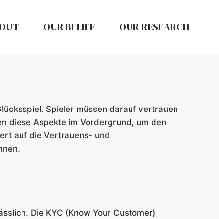
OUT
OUR BELIEF
OUR RESEARCH
Glücksspiel. Spieler müssen darauf vertrauen
n diese Aspekte im Vordergrund, um den
ert auf die Vertrauens- und
nnen.
rlässlich. Die KYC (Know Your Customer)