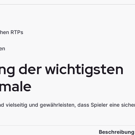
ohen RTPs
en
g der wichtigsten
kmale
d vielseitig und gewährleisten, dass Spieler eine sic
Beschreibung