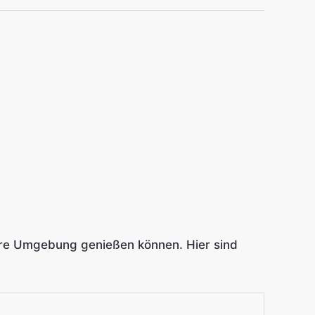
here Umgebung genießen können. Hier sind