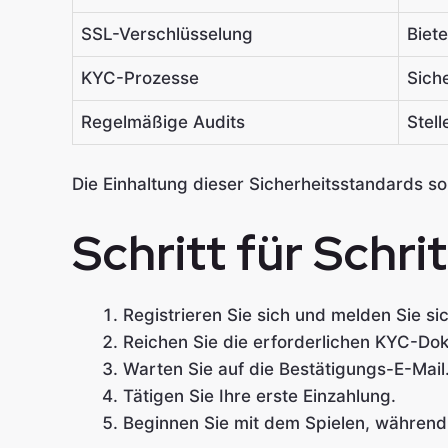
SSL-Verschlüsselung
Biet
KYC-Prozesse
Sich
Regelmäßige Audits
Stel
Die Einhaltung dieser Sicherheitsstandards sor
Schritt für Schri
Registrieren Sie sich und melden Sie si
Reichen Sie die erforderlichen KYC-Do
Warten Sie auf die Bestätigungs-E-Mail
Tätigen Sie Ihre erste Einzahlung.
Beginnen Sie mit dem Spielen, während 