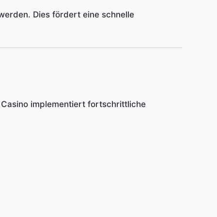
erden. Dies fördert eine schnelle
Casino implementiert fortschrittliche