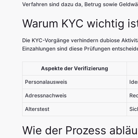
Verfahren sind dazu da, Betrug sowie Geldwäs
Warum KYC wichtig is
Die KYC-Vorgänge verhindern dubiose Aktivität
Einzahlungen sind diese Prüfungen entscheid
Aspekte der Verifizierung
Personalausweis
Ide
Adressnachweis
Rec
Alterstest
Sic
Wie der Prozess abläu