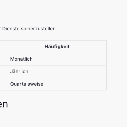
 Dienste sicherzustellen.
Häufigkeit
Monatlich
Jährlich
Quartalsweise
en