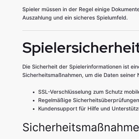
Spieler müssen in der Regel einige Dokumente
Auszahlung und ein sicheres Spielumfeld.
Spielersicherhei
Die Sicherheit der Spielerinformationen ist e
Sicherheitsmaßnahmen, um die Daten seiner N
SSL-Verschlüsselung zum Schutz mobil
Regelmäßige Sicherheitsüberprüfungen
Kundensupport für Hilfe und Unterstüt
Sicherheitsmaßnahmen