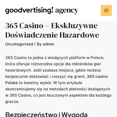
365 Casino – Ekskluzywne
Doświadczenie Hazardowe
Uncategorized
/ By
admin
365 Casino to jedna z wiodących platform w Polsce,
która oferuje różnorodne opcje dla miłośników gier
hazardowych. Jeśli szukasz miejsca, gdzie możesz
bezpiecznie obstawiać i cieszyć się grami,
365 casino
Polska
to świetny wybór. W tym artykule
skoncentrujemy się na metodach płatności dostępnych
w 365 Casino, co jest kluczowym aspektem dla każdego
gracza.
Bezpieczeństwo i Wygoda