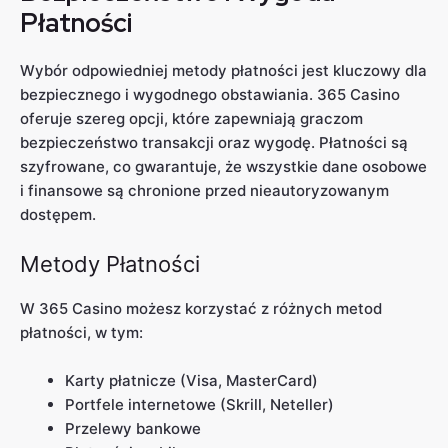
Płatności
Wybór odpowiedniej metody płatności jest kluczowy dla
bezpiecznego i wygodnego obstawiania. 365 Casino
oferuje szereg opcji, które zapewniają graczom
bezpieczeństwo transakcji oraz wygodę. Płatności są
szyfrowane, co gwarantuje, że wszystkie dane osobowe
i finansowe są chronione przed nieautoryzowanym
dostępem.
Metody Płatności
W 365 Casino możesz korzystać z różnych metod
płatności, w tym:
Karty płatnicze (Visa, MasterCard)
Portfele internetowe (Skrill, Neteller)
Przelewy bankowe